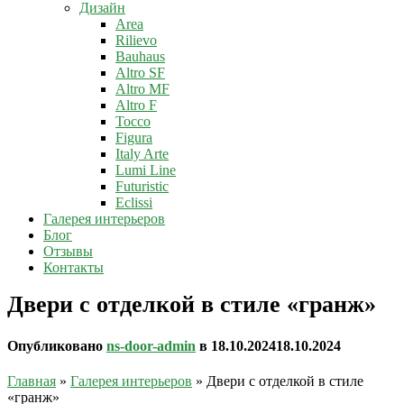
Дизайн
Area
Rilievo
Bauhaus
Altro SF
Altro MF
Altro F
Tocco
Figura
Italy Arte
Lumi Line
Futuristic
Eclissi
Галерея интерьеров
Блог
Отзывы
Контакты
Двери с отделкой в стиле «гранж»
Опубликовано
ns-door-admin
в
18.10.2024
18.10.2024
Главная
»
Галерея интерьеров
»
Двери с отделкой в стиле
«гранж»