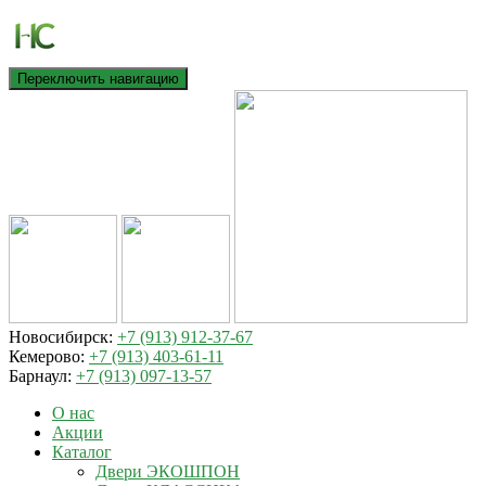
Переключить навигацию
Новосибирск:
+7 (913) 912-37-67
Кемерово:
+7 (913) 403-61-11
Барнаул:
+7 (913) 097-13-57
О нас
Акции
Каталог
Двери ЭКОШПОН