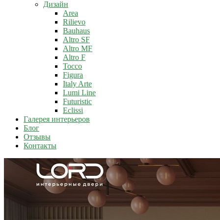
Дизайн
Area
Rilievo
Bauhaus
Altro SF
Altro MF
Altro F
Tocco
Figura
Italy Arte
Lumi Line
Futuristic
Eclissi
Галерея интерьеров
Блог
Отзывы
Контакты