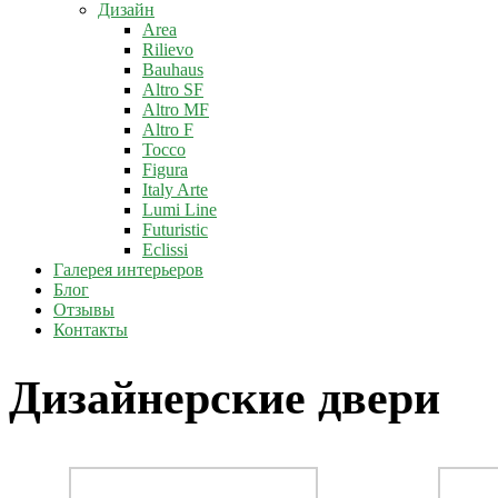
Дизайн
Area
Rilievo
Bauhaus
Altro SF
Altro MF
Altro F
Tocco
Figura
Italy Arte
Lumi Line
Futuristic
Eclissi
Галерея интерьеров
Блог
Отзывы
Контакты
Дизайнерские двери