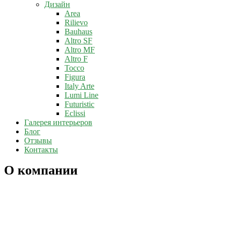
Дизайн
Area
Rilievo
Bauhaus
Altro SF
Altro MF
Altro F
Tocco
Figura
Italy Arte
Lumi Line
Futuristic
Eclissi
Галерея интерьеров
Блог
Отзывы
Контакты
О компании