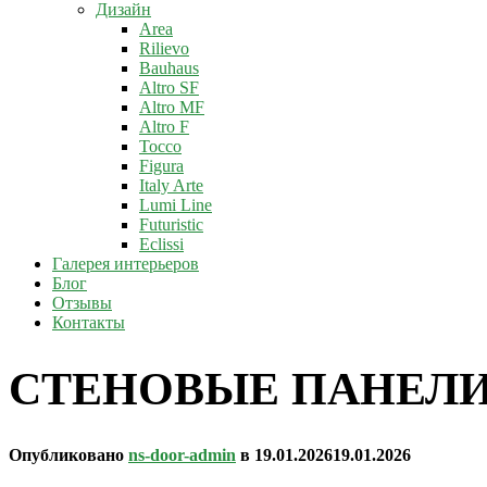
Дизайн
Area
Rilievo
Bauhaus
Altro SF
Altro MF
Altro F
Tocco
Figura
Italy Arte
Lumi Line
Futuristic
Eclissi
Галерея интерьеров
Блог
Отзывы
Контакты
СТЕНОВЫЕ ПАНЕЛИ в
Опубликовано
ns-door-admin
в
19.01.2026
19.01.2026