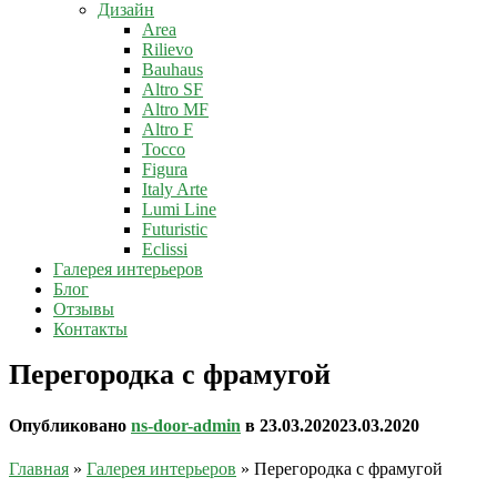
Дизайн
Area
Rilievo
Bauhaus
Altro SF
Altro MF
Altro F
Tocco
Figura
Italy Arte
Lumi Line
Futuristic
Eclissi
Галерея интерьеров
Блог
Отзывы
Контакты
Перегородка с фрамугой
Опубликовано
ns-door-admin
в
23.03.2020
23.03.2020
Главная
»
Галерея интерьеров
»
Перегородка с фрамугой